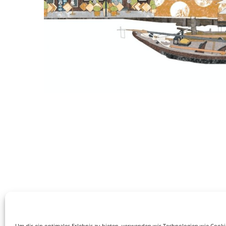
Um dir ein optimales Erlebnis zu bieten, verwenden wir Technologien wie Cook